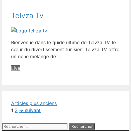
Telvza Tv
Bienvenue dans le guide ultime de Telvza TV, le
cœur du divertissement tunisien. Telvza TV offre
un riche mélange de …
Live
Articles plus anciens
Page
Page
1
2
→
suivant
Rechercher :