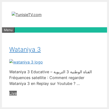
Aller
au
contenu
Menu
Wataniya 3
Wataniya 3 Educative – القناة الوطنية 3 التربوية
Fréquences satellite : Comment regarder
Wataniya 3 en Replay sur Youtube ? …
Live